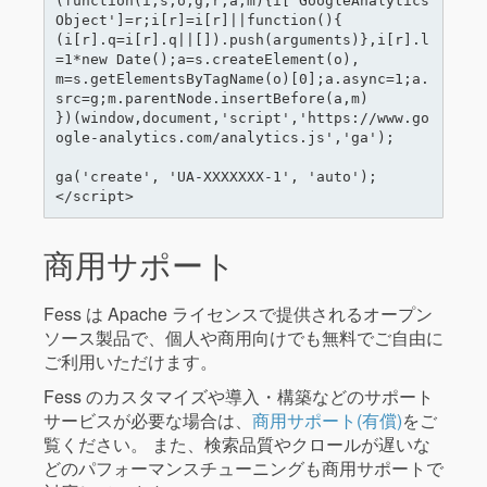
(function(i,s,o,g,r,a,m){i['GoogleAnalytics
Object']=r;i[r]=i[r]||function(){

(i[r].q=i[r].q||[]).push(arguments)},i[r].l
=1*new Date();a=s.createElement(o),

m=s.getElementsByTagName(o)[0];a.async=1;a.
src=g;m.parentNode.insertBefore(a,m)

})(window,document,'script','https://www.go
ogle-analytics.com/analytics.js','ga');

ga('create', 'UA-XXXXXXX-1', 'auto');

商用サポート
Fess は Apache ライセンスで提供されるオープン
ソース製品で、個人や商用向けでも無料でご自由に
ご利用いただけます。
Fess のカスタマイズや導入・構築などのサポート
サービスが必要な場合は、
商用サポート(有償)
をご
覧ください。 また、検索品質やクロールが遅いな
どのパフォーマンスチューニングも商用サポートで