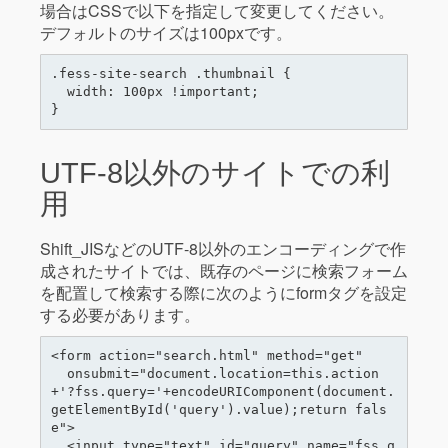
場合はCSSで以下を指定して変更してください。
デフォルトのサイズは100pxです。
.fess-site-search .thumbnail {

  width: 100px !important;

UTF-8以外のサイトでの利
用
Shift_JISなどのUTF-8以外のエンコーディングで作
成されたサイトでは、既存のページに検索フォーム
を配置して検索する際に次のようにformタグを設定
する必要があります。
<form action="search.html" method="get"

  onsubmit="document.location=this.action
+'?fss.query='+encodeURIComponent(document.
getElementById('query').value);return fals
e">

  <input type="text" id="query" name="fss.q